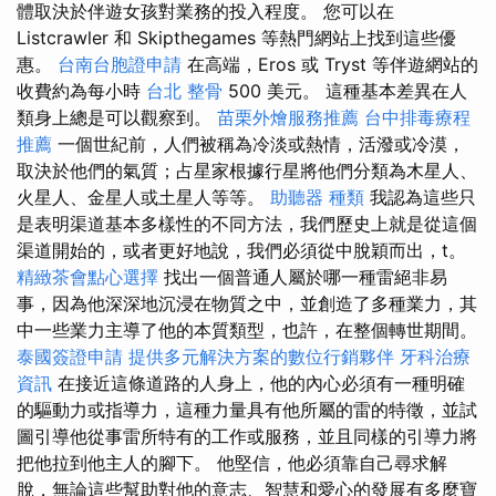
體取決於伴遊女孩對業務的投入程度。 您可以在
Listcrawler 和 Skipthegames 等熱門網站上找到這些優
惠。
台南台胞證申請
在高端，Eros 或 Tryst 等伴遊網站的
收費約為每小時
台北 整骨
500 美元。 這種基本差異在人
類身上總是可以觀察到。
苗栗外燴服務推薦
台中排毒療程
推薦
一個世紀前，人們被稱為冷淡或熱情，活潑或冷漠，
取決於他們的氣質；占星家根據行星將他們分類為木星人、
火星人、金星人或土星人等等。
助聽器 種類
我認為這些只
是表明渠道基本多樣性的不同方法，我們歷史上就是從這個
渠道開始的，或者更好地說，我們必須從中脫穎而出，t。
精緻茶會點心選擇
找出一個普通人屬於哪一種雷絕非易
事，因為他深深地沉浸在物質之中，並創造了多種業力，其
中一些業力主導了他的本質類型，也許，在整個轉世期間。
泰國簽證申請
提供多元解決方案的數位行銷夥伴
牙科治療
資訊
在接近這條道路的人身上，他的內心必須有一種明確
的驅動力或指導力，這種力量具有他所屬的雷的特徵，並試
圖引導他從事雷所特有的工作或服務，並且同樣的引導力將
把他拉到他主人的腳下。 他堅信，他必須靠自己尋求解
脫，無論這些幫助對他的意志、智慧和愛心的發展有多麼寶