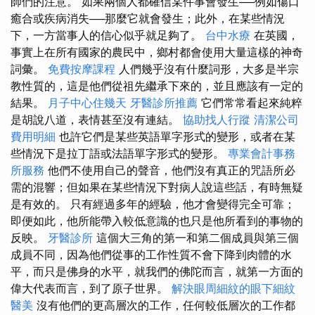
師們的注意。 如果兩個人都確信某件事會發生──例如傷口
癒合或疾病消失──那麼它就會發生；此外，在某些情況
下，一方當事人的信心似乎就足夠了。
台中水療
在英國，
事實上在所有國家的農民中，鄉村都會使用大量這樣的神奇
詞彙。
免費按摩課程
人們幾乎沒有什麼詞形，大多是半宗
教性質的，這是他們從祖先繼承下來的，並且應該有一定的
結果。
月子中心住幾天
牙醫診所推薦
它們常常看起來純粹
是胡說八道，表情甚至沒有連結。
協助找人行蹤
清潔公司
費用明細
也許它們是某些英語單字形式的變形，或者在某
些情況下是拉丁語或法語單字形式的變形。
專業會計事務
所服務
他們不使用自己的聲音，他們沒有真正的咒語所必
需的混響；但如果在某些情況下對病人說這些話，有時無疑
是有效的。 只有經過多年的經驗，他才會變得完全可靠；
即便如此，他所能帶入較低意識的也只是他所看到的事物的
反映。
牙醫診所
這個大三角的第一和第二個成員與第三個
成員不同，因為他們從事的工作性質不會下降到肉體的水
平，而只是佛身的水平，就我們的佛陀而言，就第一方面的
偉大代表而言，到了原子世界。
解決眼周細紋的眼下細紋
醫美
沒有他們的更高層次的工作，任何較低層次的工作都