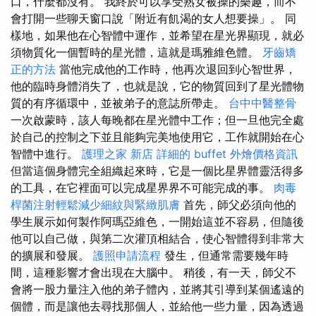
口，什麼都沒有。 我終於可以享受熟女被操的樂趣，而不
會打開一些聊天窗口說「附近有飢渴的女人想要操」。 同
樣地，如果他在心智體中運作，並希望在星光界顯現，就必
須物質化一個暫時的星光體，這就是瑪雅維色體。
牙齒矯
正的方法
當他完成他的工作時，他再次退回到心智世界，
他的臨時身體消失了，也就是說，它的物質回到了星光體物
質的有序循環中，並被弟子的意誌所帶走。
台中中醫整骨
一次啟蒙時，該人每晚都在星光體中工作；但一旦他完全處
於自己的控制之下並且能夠完美地使用它，工作就開始在心
智體中進行。
護理之家 新店
詳細的 buffet 外燴價格資訊
但當這個身體完全組織起來時，它是一個比星界體靈活得多
的工具，在它裡面可以完成星界界不可能完成的事。
肉毒
桿菌注射輕鬆減少細紋與緊緻肌膚
首先，師父必須向他的
學生展示如何製作阿瑪亞維色，一開始這並不容易，但隨後
他可以自己做，與第二次灌頂相結合，使心智體得到非常大
的擴展和發展。
護照申請流程
發生，但通常需要幾年時
間，這種影響才會出現在大腦中。 稍後，有一天，師父不
會將一股力量注入他的弟子體內，並將其引導到某個遙遠的
個體，而是讓他去尋找那個人，並給他一些力量，因為透過