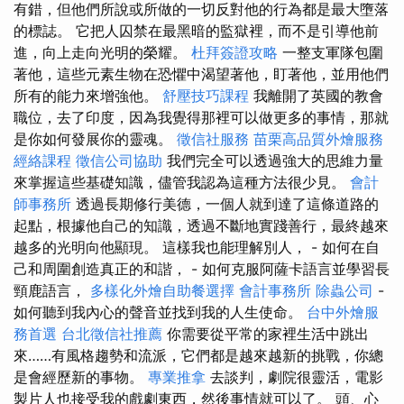
有錯，但他們所說或所做的一切反對他的行為都是最大墮落
的標誌。 它把人囚禁在最黑暗的監獄裡，而不是引導他前
進，向上走向光明的榮耀。
杜拜簽證攻略
一整支軍隊包圍
著他，這些元素生物在恐懼中渴望著他，盯著他，並用他們
所有的能力來增強他。
舒壓技巧課程
我離開了英國的教會
職位，去了印度，因為我覺得那裡可以做更多的事情，那就
是你如何發展你的靈魂。
徵信社服務
苗栗高品質外燴服務
經絡課程
徵信公司協助
我們完全可以透過強大的思維力量
來掌握這些基礎知識，儘管我認為這種方法很少見。
會計
師事務所
透過長期修行美德，一個人就到達了這條道路的
起點，根據他自己的知識，透過不斷地實踐善行，最終越來
越多的光明向他顯現。 這樣我也能理解別人， - 如何在自
己和周圍創造真正的和諧， - 如何克服阿薩卡語言並學習長
頸鹿語言，
多樣化外燴自助餐選擇
會計事務所
除蟲公司
-
如何聽到我內心的聲音並找到我的人生使命。
台中外燴服
務首選
台北徵信社推薦
你需要從平常的家裡生活中跳出
來……有風格趨勢和流派，它們都是越來越新的挑戰，你總
是會經歷新的事物。
專業推拿
去談判，劇院很靈活，電影
製片人也接受我的戲劇東西，然後事情就可以了。 頭、心