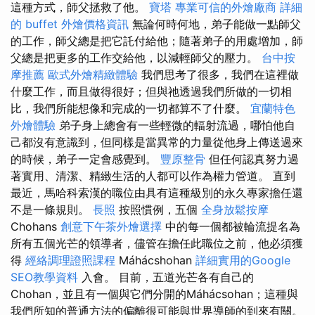
這種方式，師父拯救了他。
寶塔
專業可信的外燴廠商
詳細
的 buffet 外燴價格資訊
無論何時何地，弟子能做一點師父
的工作，師父總是把它託付給他；隨著弟子的用處增加，師
父總是把更多的工作交給他，以減輕師父的壓力。
台中按
摩推薦
歐式外燴精緻體驗
我們思考了很多，我們在這裡做
什麼工作，而且做得很好；但與祂透過我們所做的一切相
比，我們所能想像和完成的一切都算不了什麼。
宜蘭特色
外燴體驗
弟子身上總會有一些輕微的輻射流過，哪怕他自
己都沒有意識到，但同樣是當異常的力量從他身上傳送過來
的時候，弟子一定會感覺到。
豐原整骨
但任何認真努力過
著實用、清潔、精緻生活的人都可以作為權​​力管道。 直到
最近，馬哈科索漢的職位由具有這種級別的永久專家擔任還
不是一條規則。
長照
按照慣例，五個
全身放鬆按摩
Chohans
創意下午茶外燴選擇
中的每一個都被輪流提名為
所有五個光芒的領導者，儘管在擔任此職位之前，他必須獲
得
經絡調理證照課程
Máhácshohan
詳細實用的Google
SEO教學資料
入會。 目前，五道光芒各有自己的
Chohan，並且有一個與它們分開的Máhácsohan；這種與
我們所知的普通方法的偏離很可能與世界導師的到來有關。