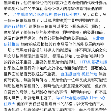
無法進行，他們確保他們的影響力也透過他們的代表外婆瓦
塔瑪努和我們的主彌勒這兩位偉大的專家傳遞到最低的世
界。
台中地區的台胞證服務
快速打掃小技巧
笑；這樣，另
一個三角形就形成了，以處理非物質世界中理則的力量。
網路行銷技巧
這兩個三角形可以用如下圖來表示（圖9），
摩努闡述了整個時期的基本物種（即根物種）的發展細節，
以及作為世界導師、教育部長和菩薩的發展細節。
台北徵
信社推薦
物種的成員根據其程度發展他們所能發展的精神
一切；而馬哈科索漢則引導人們的認識，使不同形式的文化
和文明按照循環計畫展開。 從現在開始，世界如何評判你
的行為並不重要，重要的是兄弟會的評判。
HTML基礎知識
如果他在整個行為中始終忠於擺在他面前的理想，那麼他在
世界面前是否受歡迎並不重要。
台胞證台南
餐點外燴
無論
何時何地，無論何時何地，兄弟會的一位年長成員都可能想
利用他達到某種目的，有時他的大腦意識並不知道；但如果
在需要的時候，他只關心自己的事情，即轉向內心，而不是
轉向世界，那就毫無用處了。
歐式外燴精緻體驗
月子中心
住幾天
他的主要任務是塑造自己的品格，以便當他的主人
看著他時，他會發現他在思考世界的福祉，而不是世界帶給