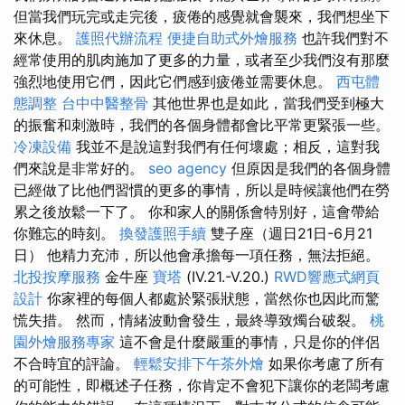
但當我們玩完或走完後，疲倦的感覺就會襲來，我們想坐下
來休息。
護照代辦流程
便捷自助式外燴服務
也許我們對不
經常使用的肌肉施加了更多的力量，或者至少我們沒有那麼
強烈地使用它們，因此它們感到疲倦並需要休息。
西屯體
態調整
台中中醫整骨
其他世界也是如此，當我們受到極大
的振奮和刺激時，我們的各個身體都會比平常更緊張一些。
冷凍設備
我並不是說這對我們有任何壞處；相反，這對我
們來說是非常好的。
seo agency
但原因是我們的各個身體
已經做了比他們習慣的更多的事情，所以是時候讓他們在勞
累之後放鬆一下了。 你和家人的關係會特別好，這會帶給
你難忘的時刻。
換發護照手續
雙子座（週日21日-6月21
日） 他精力充沛，所以他會承擔每一項任務，無法拒絕。
北投按摩服務
金牛座
寶塔
(IV.21.-V.20.)
RWD響應式網頁
設計
你家裡的每個人都處於緊張狀態，當然你也因此而驚
慌失措。 然而，情緒波動會發生，最終導致燭台破裂。
桃
園外燴服務專家
這不會是什麼嚴重的事情，只是你的伴侶
不合時宜的評論。
輕鬆安排下午茶外燴
如果你考慮了所有
的可能性，即概述子任務，你肯定不會犯下讓你的老闆考慮