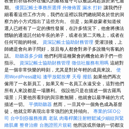
教會對祈禱和外在儀式的嚴格遵守可以被認為起源於第七週
期。
優質記帳士事務所選擇
外燴佈置
漏水 打針
讓我們仔
細看看這些工作方向，我們在這裡以我們總統聞名於世的洞
察力的小方式指出了這些方向。 但是，如果啟蒙者知道候
選人已經有了一定的佛性發展，在許多情況下，他會將佛法
體驗的通道託付給年長的弟子，或者在第二天晚上，或者在
任何可能的時候。
資深記帳士協助財務管理
受灌頂後，上
師總是會向弟子問好，並且每人都會對弟子多說幾句客氣的
話。
助聽器多少錢
他們利用這種聚會的機會給弟子們一些
指示。
資深記帳士協助財務管理
徵信社服務有用嗎
這絕對
是一個非常快樂的時刻，尤其是對於年輕的成員來說。
使
用WordPress建站
逢甲放鬆按摩
天母 撥筋
如果他們再次
僱用了一名新員工，如果又有一名員工永遠安全，這對他們
所有人來說都是一場勝利。 假設他只是在描述一個古羅馬
場景；只要他所看到的與宗教無關，他就會以最準確的方式
描述一切。
平價助聽器
然而，一旦其中一個角色成為基督
徒，他就立即表現出非常強烈的支持傾向。
專業的SEO公
司
台中刮痧服務推薦
老鼠
肉毒桿菌注射輕鬆減少細紋與緊
緻肌膚
整脊治療
台胞證照片規範
他所說或所做的一切都沒