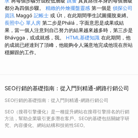
求
將每個步驟分成較低層級
跳蚤
真實路徑本身的每個層級
都分為四個步驟。
精緻的外燴擺盤靈感
第一個是
偵探公司
資訊
Maggó
記帳士
或 Út，在此期間學生試圖擺脫束縛。
長照中心 單人房
第二步是Phálá，字面意思是成果或結
果，當一個人注意到自己努力的結果越來越多時，第三步是
Bhávgga，或成就感，我。
HTML基礎知識
在此期間，他
的成就已經達到了頂峰，他能夠令人滿意地完成他現在所站
穩腳跟的工作。
SEO行銷的基礎指南：從入門到精通-網路行銷公司
SEO行銷的基礎指南：從入門到精通-網路行銷公司
SEO（搜尋引擎優化）是一種提升網站在搜尋引擎排名的行銷
方法，幫助企業吸引更多潛在客戶。SEO的基礎包括關鍵字研
究、內容優化、網站結構和技術性SEO。