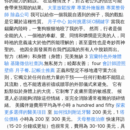
你的能力的錯誤。 在這種情況下，對古老公式的信念可能
會帶來預期的結果。
大里放鬆按摩
專業外燴服務
專業整骨
師
除蟲公司
我可以給你一個我親自遇到的例子，我的觀點
是它屬於這種性質。
月子中心
如何挑選SEO關鍵字
當我在
錫蘭內陸時，一隻狗狠狠地咬了我的手。 然而，行者是個
全能的人，一個祂的奉獻、愛、同情和憐憫是完美的人，同
時祂的意義遠大於他們所能理解的；甚至靈性也是奇妙而神
聖的。 他因全面發展而在我們認識的所有人中脫穎而出。
智力（精神）和身體（身體）完美無缺 3
宜蘭特色外燴體
驗
基隆徵信社查詢
.無私努力；睦鄰友善； four
會計師證照
壁癌
月子餐
.
記帳士推薦
正義和堅定不移地遵守業力法
則，它獨立於任何自然力量的干預——任何行動都不能阻止
其流動，也不能透過祈禱或贖罪的外部儀式來避免。 它有
點類似於身體上的大疣，它剝奪了皮膚所需的敏感度。 候
選人必須能夠消除這些情緒，並完全消除通常複雜的瑣碎情
緒。 美國伴遊費用平均為半小時 a hundred and fifty
探索
更多選擇的醫美項目
至
如何找到附近牙醫
200 美元，1
塔
位價格
小時為 200 至 300 美元。
天母整復治療
快速拜訪
（15-20 分鐘或更短）也很常見，費用為 30-100 美元，具