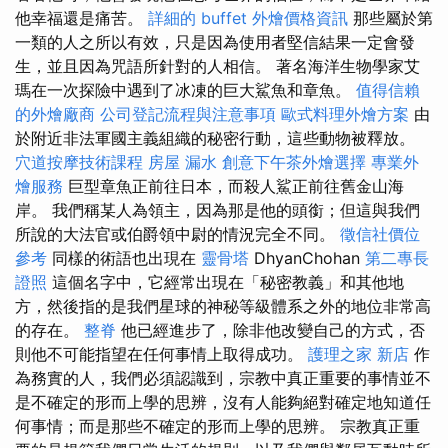
他幸福還是痛苦。
詳細的 buffet 外燴價格資訊
那些屬於第
一類的人之所以有效，只是因為使用者堅信結果一定會發
生，並且因為咒語所針對的人相信。 著名海洋生物學家艾
瑪在一次探險中遇到了冰凍的巨大鯊魚和章魚。
值得信賴
的外燴廠商
公司登記流程與注意事項
歐式料理外燴方案
由
於附近非法軍國主義組織的秘密行動，這些動物被釋放。
穴道按摩技術課程
房屋 漏水
創意下午茶外燴選擇
專業外
燴服務
巨型章魚正前往日本，而殺人鯊正前往舊金山海
岸。 我們稱某人為領主，因為那是他的頭銜；但這與我們
所說的大法官或伯爵領中尉的情況完全不同。
徵信社價位
參考
同樣的術語也出現在
靈骨塔
DhyanChohan
第二專長
證照
這個名字中，它經常出現在「秘密教義」和其他地
方，然後指的是我們星球的神秘等級體系之外的地位非常高
的存在。
整脊
他已經進步了，除非他改變自己的方式，否
則他不可能指望在任何事情上取得成功。
護理之家 新店
作
為務實的人，我們必須認識到，宗教中真正重要的事情並不
是不確定的形而上學的思辨，沒有人能夠絕對確定地知道任
何事情；而是那些不確定的形而上學的思辨。 宗教真正重