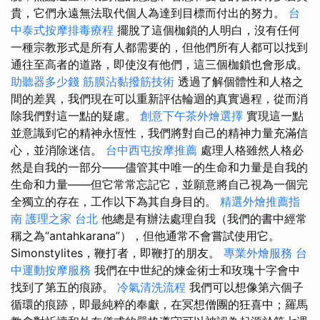
貴，它們永遠無法取代個人為達到目標而付出的努力。
台
中泰式按摩排毒療程
擺脫了這個枷鎖的人明白，沒有任何
一種宗教形式是所有人都需要的，但他們所有人都可以找到
通往至高者的道路，即使沒有他們，這三個枷鎖也會形成。
助聽器多少錢
筋膜沾黏撥筋技術
透過了解個體性和人格之
間的差異，我們現在可以重新評估輪迴的真實過程，從而消
除我們對這一點的疑慮。
創意下午茶外燴選擇
實現這一點
並意識到它的精神永恆性，我們將對自己的精神力量充滿信
心，並消除迷信。
台中西屯按摩推薦
處理人格雖然人格必
然是自我的一部分——儘管其中唯一的生命和力量是自我的
生命和力量——但它常常忘記它，並願意將自己視為一個完
全獨立的存在，工作以下為其自身目的。
精選外燴推薦指
南
護理之家 台北
他總是有辦法處理自我（我們的書中經常
稱之為“antahkarana”），但他通常不會嘗試使用它。
Simonstylites，鞭打者，即鞭打的朋友。
專業外燴服務
台
中運動按摩服務
我們在中世紀的煉金術士和玫瑰十字會中
找到了第五的痕跡。
冷氣清洗流程
我們可以想像第六個子
循環的痕跡，即最純粹的奉獻，在冥想僧團的狂喜中；羅馬