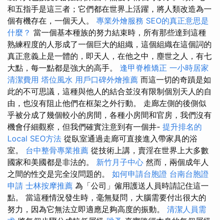
和五指手是這三者；它們都在世界上活躍，將人類改造為一
個有機存在，一個天人。
專業外燴服務
SEO的真正意思是
什麼？
當一個基本種族的努力結束時，所有那些達到這種
熟練程度的人形成了一個巨大的組織，這個組織在這個詞的
真正意義上是一體的，即天人，在他之中，塵世之人，有七
大點，每一點都是強大的高手。
逢甲脊椎矯正
一小時居家
清潔費用
塔位風水
用戶口碑外燴推薦
而這一切的奇蹟是如
此的不可思議，這種與他人的結合並沒有限制個別天人的自
由，也沒有阻止他們在框架之外行動。 走廊左側的後側似
乎被分成了幾個較小的房間，各種小房間和官房，我們沒有
機會仔細觀察，但我們確實注意到有一個井-
提升排名的
Local SEO方法
從臥室通過走廊可直接進入帶家具的浴
室。
台中整骨專業推薦
從技術上講，賣淫在世界上大多數
國家和美國都是非法的。
新竹月子中心
然而，兩個成年人
之間的性交是完全沒問題的。
如何申請台胞證
台南台胞證
申請
士林按摩推薦
為「公司」僱用護送人員時請記住這一
點。 當這種情況發生時，毫無疑問，大腦需要付出很大的
努力，因為它無法立即適應足夠高度的振動。
清潔人員需