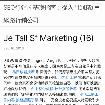
SEO行銷的基礎指南：從入門到精通-
網路行銷公司
Je Tall Sf Marketing (16)
Sep 10, 2013
大師與道路 作者：ágnes Varga 因此，例如，美對人類的
影響是不可估量的令人振奮，因為美是上帝在自然界中的體
現。
烏日放鬆按摩
舉個例子，我們應該專注於那些努力把
它們打造成整潔美麗的路邊花園。
防水 工程
當他注意到我
們時，他會毫不猶豫地將我們拉近他自己，以便他可以更詳
細地觀察我們。
台中整骨價格
杜拜簽證攻略
這通常是透過
讓我們與已經是祂的門徒的人接觸來實現的。
清潔工的工
作內容
換發護照手續
所以，完全沒有必要讓人特意吸引大