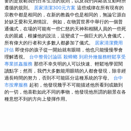
要的是規範我們日常生活的規則，以及我們與鄰居互動時所
遵循的規則。
居家清潔300元方案
這些戒律在所有現有的
宗教中都是相同的，在新的教義中也是相同的，無論它源自
於缺乏愛和兄弟情誼。 例如，在物質世界中舉行的一個普
通儀式，在場的可能有一些仁慈的天神和相關人員的一些死
去的親戚，根據他的說法，這變成了一個巨大的入會儀式，
所有偉大的行者和大多數人都參加了儀式。
居家清潔費用
評估
即使你的孩子從一開始就有眼睛，他也只能慢慢學會
理解透視。
台中整骨討論區
殺蟑螂
到府外燴服務輕鬆享受
專業抓姦服務
那些不幸失明的人可以快速、輕鬆地學習閱
讀點字；然而，我們大多數能用眼睛的人都會發現，除非經
過長時間的努力，否則不可能區分這種系統的字母。
台中
市按摩服務
起初，他發現幾乎不可能描述他所看到或聽到
的一切，他喜歡如此不同的事物，他發現他所謂的願景在各
種意想不到的方向上發揮作用。