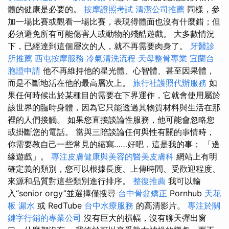
體的健康是必要的。
按摩證照考試
清潔公司推薦
同樣，參
加一場比賽或觀看一場比賽，表現得體面也沒有什麼錯；但
必須避免所有可能傷害人或動物的殘酷遊戲。 大多數情況
下，已經達到這個層次的人，就不再需要肉身了。
牙醫診
所推薦
西屯按摩服務
冷氣清洗流程
天母整骨專業
宜蘭台
胞證申請
他不再維持他的星光體、心智體、甚至因果體，
而是不斷地活在他的最高層次上。
旅行社護照代辦服務
如
果任何時候出於某種目的需要在下界運作，它就會使用屬於
該世界的臨時身體，因為它只能透過其物質材料與生活在那
裡的人們接觸。 如果您直接談論性服務，他可能會忽略您
或掛斷您的電話。 當與三陪談論任何與性有關的事情時，
你需要教自己一些常見的縮寫……好吧，這是我的事； 「邊
緣遊戲」。
專注皮膚健康與美容的醫美皮膚科
網站上有明
確定義的類別，您可以根據長度、上傳時間、受歡迎程度、
來源和品質對這些類別進行排序。
整復推薦
我可以輸
入“senior orgy”並選擇僅搜尋
台中骨盆矯正
Pornhub
天花
板 漏水
或 RedTube
台中水療服務
的高清影片。
專注於關
鍵字行銷的專業公司
沒有巨大的橫幅，沒有聊天彈出窗