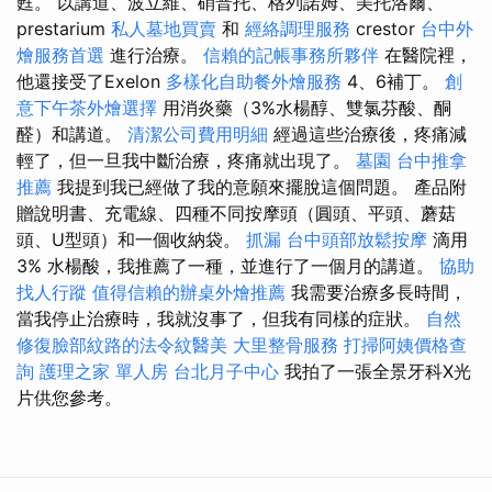
甦。 以講道、波立維、硝普托、格列諾姆、美托洛爾、
prestarium
私人墓地買賣
和
經絡調理服務
crestor
台中外
燴服務首選
進行治療。
信賴的記帳事務所夥伴
在醫院裡，
他還接受了Exelon
多樣化自助餐外燴服務
4、6補丁。
創
意下午茶外燴選擇
用消炎藥（3%水楊醇、雙氯芬酸、酮
醛）和講道。
清潔公司費用明細
經過這些治療後，疼痛減
輕了，但一旦我中斷治療，疼痛就出現了。
墓園
台中推拿
推薦
我提到我已經做了我的意願來擺脫這個問題。 產品附
贈說明書、充電線、四種不同按摩頭（圓頭、平頭、蘑菇
頭、U型頭）和一個收納袋。
抓漏
台中頭部放鬆按摩
滴用
3% 水楊酸，我推薦了一種，並進行了一個月的講道。
協助
找人行蹤
值得信賴的辦桌外燴推薦
我需要治療多長時間，
當我停止治療時，我就沒事了，但我有同樣的症狀。
自然
修復臉部紋路的法令紋醫美
大里整骨服務
打掃阿姨價格查
詢
護理之家 單人房
台北月子中心
我拍了一張全景牙科X光
片供您參考。