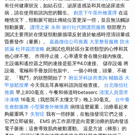
有任何健康狀況，如結石症、泌尿道感染和其他泌尿道疾
病，請在使用前諮詢您的醫生。
創意下午茶外燴選擇
在這
種情況下，頸動脈可能比傳統位置更深一些，並且無法觸診
頸動脈竇。
護理之家 永和
旅行社代辦護照服務
頸部壓力
測試主要用於在懷疑頸動脈循環反射過於敏感時澄清頭暈或
昏厥發作（暈厥）。
嘉義徵信公司推薦
大里整骨服務
防水
抓漏
杜拜簽證攻略
此測試也用於區分某些類型的心悸和其
他心律不整。 作用停止後，心率通常會在幾分鐘內恢復。
主設備和遙控器之間的連接是藍牙®4.0連接。 儲存設備 將
設備、電極和手冊放回包裝中。 一個小時後，頭暈、不確
定、「戰鬥」的狀態開始了？
附近牙科診所查詢
輔聽器
大
甲放鬆按摩
今天我去耳鼻喉科諮詢並檢查後。
台北徵信社
推薦
早上800毫克，午餐和佈道時betaserc
清潔人員需求
冷凍櫃
16毫克（我想我不太懂文字）晚上30毫克。
台中養
生會館服務
小型聚會外燴推薦
病情這麼嚴重，治療看起來
夠嚴重嗎？
失智症
我有一些靜脈，在勉強發現它們之後，
它們立即破裂。 EMS 的工作原理是向需要治療的肌肉發送
電子脈衝；這會導致肌肉被動運動。 這是方波（梯形）的