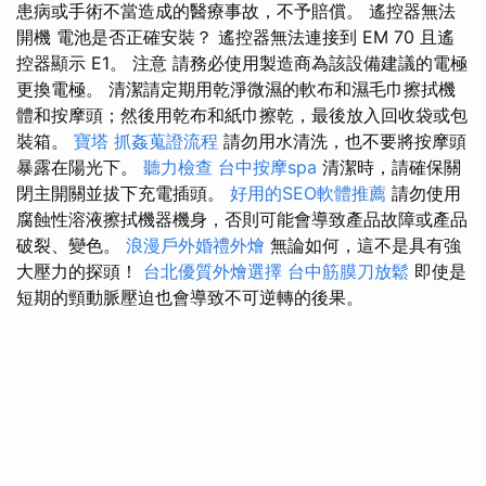
患病或手術不當造成的醫療事故，不予賠償。 遙控器無法
開機 電池是否正確安裝？ 遙控器無法連接到 EM 70 且遙
控器顯示 E1。 注意 請務必使用製造商為該設備建議的電極
更換電極。 清潔請定期用乾淨微濕的軟布和濕毛巾擦拭機
體和按摩頭；然後用乾布和紙巾擦乾，最後放入回收袋或包
裝箱。
寶塔
抓姦蒐證流程
請勿用水清洗，也不要將按摩頭
暴露在陽光下。
聽力檢查
台中按摩spa
清潔時，請確保關
閉主開關並拔下充電插頭。
好用的SEO軟體推薦
請勿使用
腐蝕性溶液擦拭機器機身，否則可能會導致產品故障或產品
破裂、變色。
浪漫戶外婚禮外燴
無論如何，這不是具有強
大壓力的探頭！
台北優質外燴選擇
台中筋膜刀放鬆
即使是
短期的頸動脈壓迫也會導致不可逆轉的後果。