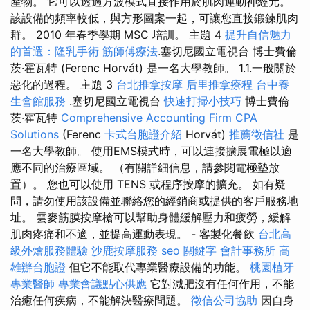
產物。 它可以透過方波模式直接作用於肌肉運動神經元。
該設備的頻率較低，與方形圖案一起，可讓您直接鍛鍊肌肉
群。 2010 年春季學期 MSC 培訓。 主題 4
提升自信魅力
的首選：隆乳手術
筋師傅療法
.塞切尼國立電視台 博士費倫
茨·霍瓦特 (Ferenc Horvát) 是一名大學教師。 1.1.一般關於
惡化的過程。 主題 3
台北推拿按摩
后里推拿療程
台中養
生會館服務
.塞切尼國立電視台
快速打掃小技巧
博士費倫
茨·霍瓦特
Comprehensive Accounting Firm CPA
Solutions
(Ferenc
卡式台胞證介紹
Horvát)
推薦徵信社
是
一名大學教師。 使用EMS模式時，可以連接擴展電極以適
應不同的治療區域。 （有關詳細信息，請參閱電極墊放
置）。 您也可以使用 TENS 或程序按摩的擴充。 如有疑
問，請勿使用該設備並聯絡您的經銷商或提供的客戶服務地
址。 雲麥筋膜按摩槍可以幫助身體緩解壓力和疲勞，緩解
肌肉疼痛和不適，並提高運動表現。 - 客製化餐飲
台北高
級外燴服務體驗
沙鹿按摩服務
seo 關鍵字
會計事務所
高
雄辦台胞證
但它不能取代專業醫療設備的功能。
桃園植牙
專業醫師
專業會議點心供應
它對減肥沒有任何作用，不能
治癒任何疾病，不能解決醫療問題。
徵信公司協助
因自身