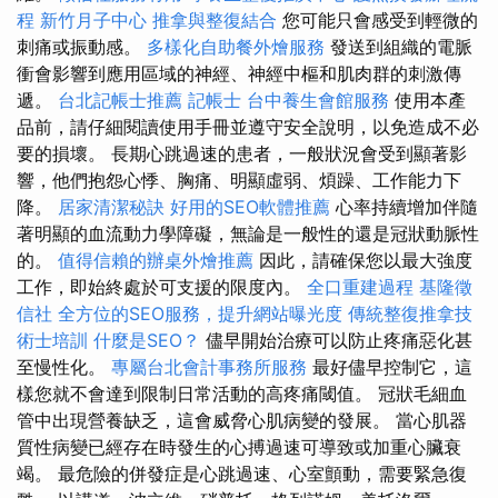
程
新竹月子中心
推拿與整復結合
您可能只會感受到輕微的
刺痛或振動感。
多樣化自助餐外燴服務
發送到組織的電脈
衝會影響到應用區域的神經、神經中樞和肌肉群的刺激傳
遞。
台北記帳士推薦
記帳士
台中養生會館服務
使用本產
品前，請仔細閱讀使用手冊並遵守安全說明，以免造成不必
要的損壞。 長期心跳過速的患者，一般狀況會受到顯著影
響，他們抱怨心悸、胸痛、明顯虛弱、煩躁、工作能力下
降。
居家清潔秘訣
好用的SEO軟體推薦
心率持續增加伴隨
著明顯的血流動力學障礙，無論是一般性的還是冠狀動脈性
的。
值得信賴的辦桌外燴推薦
因此，請確保您以最大強度
工作，即始終處於可支援的限度內。
全口重建過程
基隆徵
信社
全方位的SEO服務，提升網站曝光度
傳統整復推拿技
術士培訓
什麼是SEO？
儘早開始治療可以防止疼痛惡化甚
至慢性化。
專屬台北會計事務所服務
最好儘早控制它，這
樣您就不會達到限制日常活動的高疼痛閾值。 冠狀毛細血
管中出現營養缺乏，這會威脅心肌病變的發展。 當心肌器
質性病變已經存在時發生的心搏過速可導致或加重心臟衰
竭。 最危險的併發症是心跳過速、心室顫動，需要緊急復