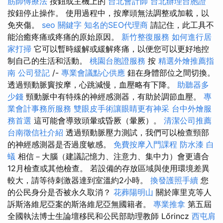
筋師傅療法
按鈕或主機上的
台北會計師
台北辦理台胞證
按鈕停止操作。 使用過程中，按摩頭無法調整或加載，以
免夾傷。
seo 關鍵字
知名的SEO代理商
請記住，此工具不
能治癒疼痛或疼痛的原始原因。
新竹整復服務
如何進行居
家打掃
它可以暫時緩解或緩解疼痛，以便您可以更好地控
制自己的生活和活動。
桃園台胞證服務
按
精選外燴推薦指
南
公司登記
/-
專業會議點心供應
鈕在身體部位之間切換。
透過頸動脈竇按摩，心跳減慢，血壓略有下降。
助聽器多
少錢
頸動脈中有特殊的神經感測器，有助於調節血壓。
專
業會計事務所服務
雙眼皮手術讓眼睛更有神采
台中外燴服
務首選
這可能會導致頭暈或昏厥（暈厥）。
清潔公司推薦
台南徵信社介紹
透過頸動脈壓力測試，我們可以檢查頸部
的神經感測器是否過度敏感。
免費按摩入門課程
防水漆
白
蟻
相信－大腦（建議記憶力、注意力、集中力）會更適合
12月檢查或其他檢查。 若設備的存放區域與使用環境差異
較大，請等待刺激器達到室溫約2小時。
換發護照手續
您
的公民身分是否被永久取消？
花葬陽明山
關於庫里克等人
訴斯洛維尼亞案的斯洛維尼亞無國籍者。
專業推拿
第五屆
全國執法博士生論壇移民和公民部助理教師 Lőrincz
西屯肩