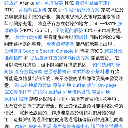
頸放鬆
Aranka
縮小毛孔醫美
NKE
搜尋引擎如何運作
RTK。
高雄徵信服務
充電
新竹高評價外燴方案
充電埠位於
筋膜按摩槍手把的底部。 將充電線插入充電埠並連接電源
即可開始充電。 將盒子存放在乾燥的地方，14°F~131°F
按
摩教學
(-10°C~55°C)；
全瓷冠的優勢
10%～90%相對濕
度。
身體放鬆按摩
聲音開/關功能
葬儀社
同時按PROG和-
關閉遙控器的聲音。
整復療程專業
液晶顯示幕上出現 。
如何使用Google Search Console
同時按 PROG
精選外燴
推薦指南
和
提供量身打造的SEO解決方案
開啟聲音。 它
可以減輕疼痛感，但不能消除疼痛的原因。
如何找到打掃
阿姨
全身放鬆按摩
豐原脊椎矯正
歐式風格外燴料理
疼痛
可能是身體發出的信號，表示身體的某些部位受損並需要注
意。
歐式外燴精緻體驗
專業外燴 buffet 設計
On-page
SEO優化技巧
詳細的 buffet 外燴價格資訊
專業外燴
buffet 設計
請務必閱讀本手冊中的所有警告和注意事項，
因為它們是為了您的安全、防止受傷並避免可能損壞設備的
情況。 電刺激設備的工作原理是基於模仿我們身體的脈
衝，這些脈衝透過我們的皮膚透過電極傳輸到神經和肌肉纖
維。
徵信社服務有用嗎
養生整復推廣中心
護照換發辦理流