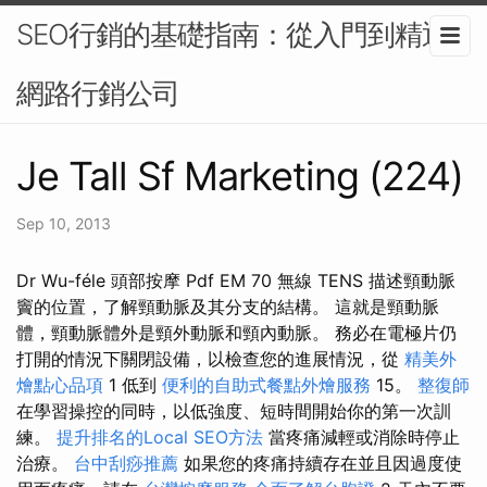
SEO行銷的基礎指南：從入門到精通-
網路行銷公司
Je Tall Sf Marketing (224)
Sep 10, 2013
Dr Wu-féle 頭部按摩 Pdf EM 70 無線 TENS 描述頸動脈
竇的位置，了解頸動脈及其分支的結構。 這就是頸動脈
體，頸動脈體外是頸外動脈和頸內動脈。 務必在電極片仍
打開的情況下關閉設備，以檢查您的進展情況，從
精美外
燴點心品項
1 低到
便利的自助式餐點外燴服務
15。
整復師
在學習操控的同時，以低強度、短時間開始你的第一次訓
練。
提升排名的Local SEO方法
當疼痛減輕或消除時停止
治療。
台中刮痧推薦
如果您的疼痛持續存在並且因過度使