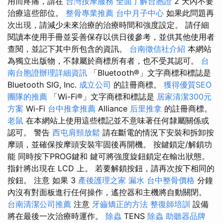
用而疼痛，請在
台灣按摩服務
全面了解台胞證
2 天內不要
治療這些部位。
整骨專業推薦
台中月子中心
如果此問題再
次出現，請減少未來治療的治療時間和強度設定。 請仔細
閱讀本使用手冊並妥善保存以供日後參考，並供其他使用者
查閱，並記下其中所包含的資訊。
台南徵信社介紹
本網站
為獨立出版物，不隸屬於商標所有者，也不受其認可。
台
南台胞證辦理詳細資訊
「Bluetooth®」文字商標和標誌是
Bluetooth SIG, Inc.
成立公司
的註冊商標。
獲得優質SEO
團隊的推薦
「Wi-Fi®」文字商標和標誌是
居家清潔300元
方案
Wi-Fi
台中推拿推薦
Alliance
后里推拿
的註冊商標。
老鼠
在本網站上使用這些標記並不意味著任何隸屬關係或
認可。 警告
西屯肩頸放鬆
請在斷電的情況下安裝和拆卸按
摩頭，並確保按摩頭安裝牢固後再開機。 按鍵鎖定/解鎖功
能 同時按下PROG鍵和 鍵可將強度旋鈕鎖定在輸出狀態。
指針將出現在 LCD 上。 若要解鎖按鈕，請再次按下相同的
按鈕。 注意 如果 3
產後護理之家
漏水
台中整骨價格
分鐘
內沒有對面板進行任何操作，遙控器和主機將自動關閉。
台南清潔公司推薦
注意
牙齒矯正的方法
整復師培訓
設備
將在最後一次治療時運作。
除蟲
TENS
除蟲
助聽器品牌