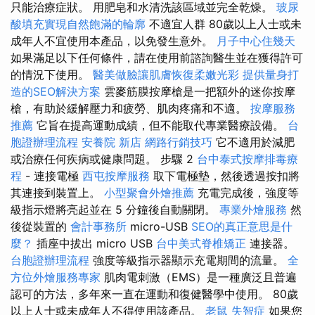
只能治療症狀。 用肥皂和水清洗該區域並完全乾燥。
玻尿
酸填充實現自然飽滿的輪廓
不適宜人群 80歲以上人士或未
成年人不宜使用本產品，以免發生意外。
月子中心住幾天
如果滿足以下任何條件，請在使用前諮詢醫生並在獲得許可
的情況下使用。
醫美做臉讓肌膚恢復柔嫩光彩
提供量身打
造的SEO解決方案
雲麥筋膜按摩槍是一把額外的迷你按摩
槍，有助於緩解壓力和疲勞、肌肉疼痛和不適。
按摩服務
推薦
它旨在提高運動成績，但不能取代專業醫療設備。
台
胞證辦理流程
安養院 新店
網路行銷技巧
它不適用於減肥
或治療任何疾病或健康問題。 步驟 2
台中泰式按摩排毒療
程
- 連接電極
西屯按摩服務
取下電極墊，然後透過按扣將
其連接到裝置上。
小型聚會外燴推薦
充電完成後，強度等
級指示燈將亮起並在 5 分鐘後自動關閉。
專業外燴服務
然
後從裝置的
會計事務所
micro-USB
SEO的真正意思是什
麼？
插座中拔出 micro USB
台中美式脊椎矯正
連接器。
台胞證辦理流程
強度等級指示器顯示充電期間的流量。
全
方位外燴服務專家
肌肉電刺激（EMS）是一種廣泛且普遍
認可的方法，多年來一直在運動和復健醫學中使用。 80歲
以上人士或未成年人不得使用該產品。
老鼠
失智症
如果您