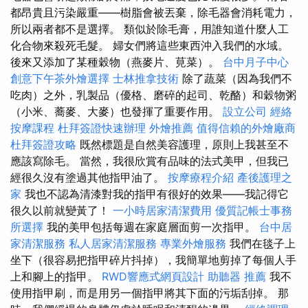
都昂貴且污染嚴重——樹脂會被丟棄，除毛器會消耗電力，
所以兩者都不是選擇。 類似於除毛膏，用誰知道什麼人工
化合物來殺死毛髮。 婦女們將這些東西沖入我們的水域。
後來又添加了某種穀物（燕麥片、莧菜）。
台中月子中心
創意下午茶外燴選擇
士林推拿技術
除了蔬菜（因為我們不
吃肉）之外，乳製品（優格、磨碎的起司、乾酪）和穀物粥
（小米、蕎麥、大麥）也發揮了重要作用。
設立公司
經絡
按摩課程
杜拜簽證快速辦理
外燴推薦
值得信賴的外燴廠商
杜拜簽證攻略
既然標題是自然美容護理，原則上我甚至不
應該寫除毛。 當然，我很欣賞有品味的法式美甲，但我已
經很久沒有塗過其他指甲油了。
按摩療程介紹
產後護理之
家
我也不認為清漆對我的指甲有很好的效果——我記得它
很久以前就變黃了！
一小時居家清潔費用
優質記帳士事務
所選擇
我的美甲包括每週在家庭層面剪一次指甲。
台中居
家清潔服務
私人居家清潔服務
專業外燴服務
我們在毯子上
坐下（很容易把指甲碎片抖掉），我簡單地剪掉了每個人手
上和腳上的指甲。
RWD響應式網頁設計
助聽器 推薦
我不
使用指甲刷，而是用另一個指甲將其下面的污垢刮掉。 那