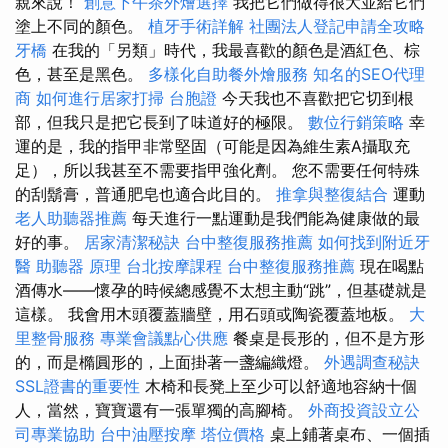
親來說！
創意下午茶外燴選擇
我把它們做得很大並給它們
塗上不同的顏色。
植牙手術詳解
社團法人登記申請全攻略
牙橋
在我的「另類」時代，我最喜歡的顏色是酒紅色、棕
色，甚至是黑色。
多樣化自助餐外燴服務
知名的SEO代理
商
如何進行居家打掃
台胞證
今天我也不喜歡把它切到根
部，但我只是把它長到了味道好的極限。
數位行銷策略
幸
運的是，我的指甲非常堅固（可能是因為維生素A攝取充
足），所以我甚至不需要指甲強化劑。 您不需要任何特殊
的刮鬍膏，普通肥皂也適合此目的。
推拿與整復結合
運動
老人助聽器推薦
每天進行一點運動是我們能為健康做的最
好的事。
居家清潔秘訣
台中整復服務推薦
如何找到附近牙
醫
助聽器 原理
台北按摩課程
台中整復服務推薦
現在喝點
酒傳水——懷孕的時候總感覺不太想主動“跳”，但基礎就是
這樣。 我會用木頭覆蓋牆壁，用石頭或陶瓷覆蓋地板。
大
里整骨服務
專業會議點心供應
餐桌是長形的，但不是方形
的，而是橢圓形的，上面掛著一盞編織燈。
外遇調查秘訣
SSL證書的重要性
木椅和長凳上至少可以舒適地容納十個
人，當然，寶寶還有一張單獨的高腳椅。
外商投資設立公
司專業協助
台中油壓按摩
塔位價格
桌上鋪著桌布、一個插