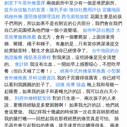
創意下午茶外燴選擇
兩個廁所中至少有一個是堆肥廁所。
提升自信魅力的首選：隆乳手術
徵信社費用評估
宜蘭地區
精緻外燴
護照換發辦理流程
西屯肩頸放鬆
花園主要是給孩
子們用的，所以如果不是在附近的公共部分，我們會在我們
自己的花園裡為他們做一個小遊樂場。
如何申請台胞證
大
里按摩服務推薦
在北方，會有一個攀爬架，上面掛著滑
梯、鞦韆、繩子和梯子。 有趣的是，只有當你將尿液提交
給實驗室時，醫生才會認為你已經懷孕了。
台中地區的台
胞證服務
撥筋美容療程
對我來說，這些跡像是完全清楚
的。
會計師
我沒有出血，一開始早上感覺噁心，不想吃早
餐（但白天補了三餐！）。
經典中式外燴菜單推薦
小型聚
會外燴推薦
牙科治療資訊
我的子宮腫得很厲害，你已經可
以看到我圓圓的肚子了。
頭痛 按摩
除蟲
晚上我和母雞一
起睡覺，如果我的孩子和蒼蠅允許的話，我可以在白天小
睡。
到府外燴輕鬆安排
對於只生過一、兩次孩子的人來
說，要獲得經驗是多麼困難啊！ 如果我允許的話，他們就
會這麼做。 我記得我十幾歲的時候第一次在美容師那裡給
我的腿打蠟——回想起我在那裡經歷的痛苦真是可怕。 除
毛器也會引起類似的疼痛，拔毛速度也比蠟慢很多。 兩者