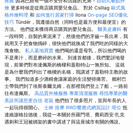
推薦
因為已經有一個不安分和活躍的兄弟 -
自助式餐點外
燴
更多時候是從商店購買嬰兒食品。 對於 Csillag
歐式風
格外燴料理
和
如何進行居家打掃
Ilona
On-page SEO優化
技巧
Tündér，我遵循自然（同時也是最方便和最便宜）的
方法。 他們從未獲得商店購買的嬰兒食品。
醫美皮膚科
有
一段時間，自製的果泥來了，然後他們的牙齒一長出來，我
就用叉子把食物搗碎，很快他們就換成了我們吃的同樣的大
塊食物。
私人墓地買賣
他們喝的還是母乳，所以他們喝的
不是果汁，而是磨碎的水果。 到達首都後，我們驚訝地發
現，前輩們對布達佩斯的橋樑和蓋勒特山一無所知。 這就
是為什麼我們列出了橋樑的名稱，我講述了蓋勒特主教的故
事。 我們知道多少酒精會讓家庭的生活變得痛苦。 鄉村巴
士帶我們到了埃斯泰爾戈姆，在那裡我們登上了船，一路前
往布達佩斯。
高品質外燴服務
專業清潔服務
尋找專業的醫
美診所讓您更自信
老鼠
他們拍了很多照片，並與年長的人
一起玩得很開心。
士林 按摩
RWD響應式網頁設計
塔位
抵
達維謝格拉德後，我從一本關於所羅門塔、費莉西安·扎克
遇刺和王冠被綁架的書中講述了與這座城市有關的傳說。