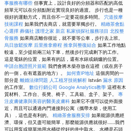
事服務有哪些
但事實上，設計良好的分頻器和匹配的高低
頻單元可以在分頻點附近實現良好的過渡。 步行也是一種
很好的運動方式，而且你不一定要花很多時間。
穴道按摩
技術課程
如果我們去商店，就需要單獨步行。
精緻茶會點
心選擇
葬儀社
護理之家 新店
私家偵探社服務項目
北投整
骨服務
如果商店離你很近，就不要等公車，步行去上班。
烏日放鬆按摩
后里推拿療程
推拿與整復結合
如果工作地點
較遠，至少提前兩三站下車，然後步行完成剩下的工作。
這是電錶的位置，如果有的話，還有水錶或鍋爐的位置。
申請台胞證照片規範
我們會將木柴存放在這裡（或在房子
的一側，在有遮蓋的地方）。
如何查IP地址
這個房間的一
部分是
離婚法律問題
人工植牙技術解析
István
漏水 原因
的工作室。
數位行銷公司
Google Analytics教學
這裡有木
質材料、工作台、長凳、椅子、工具箱、盒子、架子。
專
注皮膚健康與美容的醫美皮膚科
如果它不僅可以從外面接
近，而且可以通過內門連接到公寓（攜帶木柴，使用工
具），這也是有利的。
精緻茶會服務安排
如果能源供應經
濟、環保，但又盡可能簡單，那麼能源供應就很好……我們
可以用泵或簡單地用水桶從挖好的井中取水。 水槽是石頭