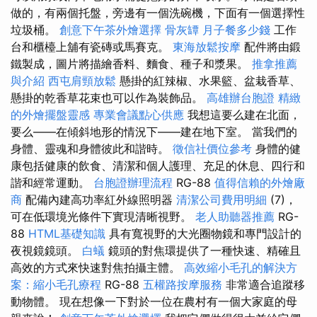
做的，有兩個托盤，旁邊有一個洗碗機，下面有一個選擇性
垃圾桶。
創意下午茶外燴選擇
骨灰罈
月子餐多少錢
工作
台和櫃檯上舖有瓷磚或馬賽克。
東海放鬆按摩
配件將由鍛
鐵製成，圖片將描繪香料、麵食、種子和漿果。
推拿推薦
與介紹
西屯肩頸放鬆
懸掛的紅辣椒、水果籃、盆栽香草、
懸掛的乾香草花束也可以作為裝飾品。
高雄辦台胞證
精緻
的外燴擺盤靈感
專業會議點心供應
我想這要么建在北面，
要么——在傾斜地形的情況下——建在地下室。 當我們的
身體、靈魂和身體彼此和諧時。
徵信社價位參考
身體的健
康包括健康的飲食、清潔和個人護理、充足的休息、四行和
諧和經常運動。
台胞證辦理流程
RG-88
值得信賴的外燴廠
商
配備內建高功率紅外線照明器
清潔公司費用明細
(7)，
可在低環境光條件下實現清晰視野。
老人助聽器推薦
RG-
88
HTML基礎知識
具有寬視野的大光圈物鏡和專門設計的
夜視鏡鏡頭。
白蟻
鏡頭的對焦環提供了一種快速、精確且
高效的方式來快速對焦拍攝主體。
高效縮小毛孔的解決方
案：縮小毛孔療程
RG-88
五權路按摩服務
非常適合追蹤移
動物體。 現在想像一下對於一位在農村​​有一個大家庭的母