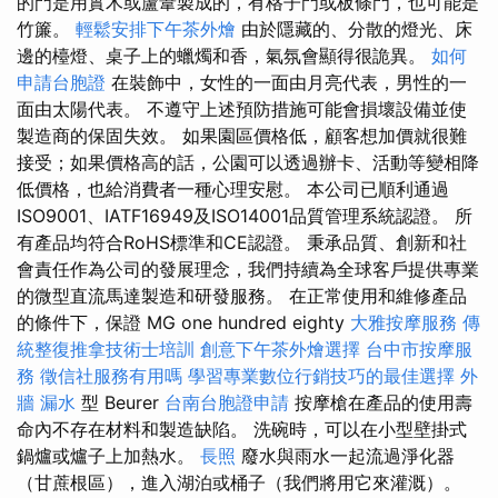
的門是用實木或蘆葦製成的，有格子門或板條門，也可能是
竹簾。
輕鬆安排下午茶外燴
由於隱藏的、分散的燈光、床
邊的檯燈、桌子上的蠟燭和香，氣氛會顯得很詭異。
如何
申請台胞證
在裝飾中，女性的一面由月亮代表，男性的一
面由太陽代表。 不遵守上述預防措施可能會損壞設備並使
製造商的保固失效。 如果園區價格低，顧客想加價就很難
接受；如果價格高的話，公園可以透過辦卡、活動等變相降
低價格，也給消費者一種心理安慰。 本公司已順利通過
ISO9001、IATF16949及ISO14001品質管理系統認證。 所
有產品均符合RoHS標準和CE認證。 秉承品質、創新和社
會責任作為公司的發展理念，我們持續為全球客戶提供專業
的微型直流馬達製造和研發服務。 在正常使用和維修產品
的條件下，保證 MG one hundred eighty
大雅按摩服務
傳
統整復推拿技術士培訓
創意下午茶外燴選擇
台中市按摩服
務
徵信社服務有用嗎
學習專業數位行銷技巧的最佳選擇
外
牆 漏水
型 Beurer
台南台胞證申請
按摩槍在產品的使用壽
命內不存在材料和製造缺陷。 洗碗時，可以在小型壁掛式
鍋爐或爐子上加熱水。
長照
廢水與雨水一起流過淨化器
（甘蔗根區），進入湖泊或桶子（我們將用它來灌溉）。