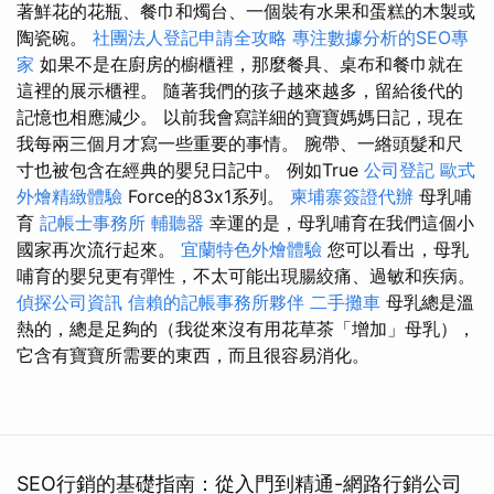
著鮮花的花瓶、餐巾和燭台、一個裝有水果和蛋糕的木製或
陶瓷碗。
社團法人登記申請全攻略
專注數據分析的SEO專
家
如果不是在廚房的櫥櫃裡，那麼餐具、桌布和餐巾就在
這裡的展示櫃裡。 隨著我們的孩子越來越多，留給後代的
記憶也相應減少。 以前我會寫詳細的寶寶媽媽日記，現在
我每兩三個月才寫一些重要的事情。 腕帶、一綹頭髮和尺
寸也被包含在經典的嬰兒日記中。 例如True
公司登記
歐式
外燴精緻體驗
Force的83x1系列。
柬埔寨簽證代辦
母乳哺
育
記帳士事務所
輔聽器
幸運的是，母乳哺育在我們這個小
國家再次流行起來。
宜蘭特色外燴體驗
您可以看出，母乳
哺育的嬰兒更有彈性，不太可能出現腸絞痛、過敏和疾病。
偵探公司資訊
信賴的記帳事務所夥伴
二手攤車
母乳總是溫
熱的，總是足夠的（我從來沒有用花草茶「增加」母乳），
它含有寶寶所需要的東西，而且很容易消化。
SEO行銷的基礎指南：從入門到精通-網路行銷公司