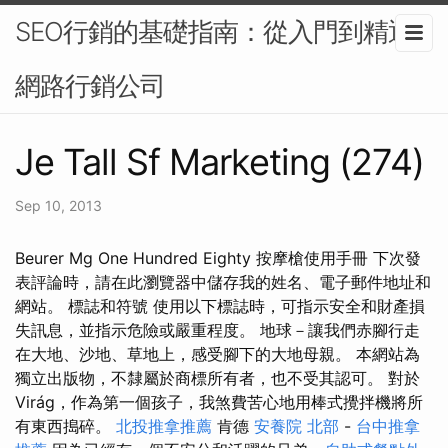
SEO行銷的基礎指南：從入門到精通-
網路行銷公司
Je Tall Sf Marketing (274)
Sep 10, 2013
Beurer Mg One Hundred Eighty 按摩槍使用手冊 下次發
表評論時，請在此瀏覽器中儲存我的姓名、電子郵件地址和
網站。 標誌和符號 使用以下標誌時，可指示安全和財產損
失訊息，並指示危險或嚴重程度。 地球－讓我們赤腳行走
在大地、沙地、草地上，感受腳下的大地母親。 本網站為
獨立出版物，不隸屬於商標所有者，也不受其認可。 對於
Virág，作為第一個孩子，我煞費苦心地用棒式攪拌機將所
有東西搗碎。
北投推拿推薦
肯德
安養院 北部
-
台中推拿