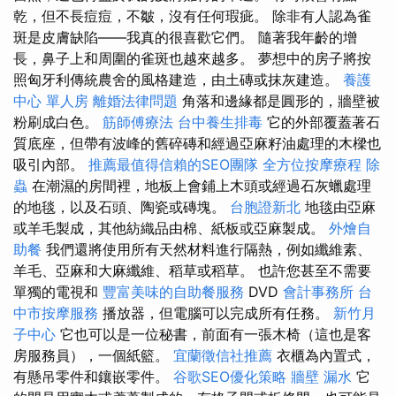
乾，但不長痘痘，不皺，沒有任何瑕疵。 除非有人認為雀
斑是皮膚缺陷——我真的很喜歡它們。 隨著我年齡的增
長，鼻子上和周圍的雀斑也越來越多。 夢想中的房子將按
照匈牙利傳統農舍的風格建造，由土磚或抹灰建造。
養護
中心 單人房
離婚法律問題
角落和邊緣都是圓形的，牆壁被
粉刷成白色。
筋師傅療法
台中養生排毒
它的外部覆蓋著石
質底座，但帶有波峰的舊碎磚和經過亞麻籽油處理的木樑也
吸引內部。
推薦最值得信賴的SEO團隊
全方位按摩療程
除
蟲
在潮濕的房間裡，地板上會鋪上木頭或經過石灰蠟處理
的地毯，以及石頭、陶瓷或磚塊。
台胞證新北
地毯由亞麻
或羊毛製成，其他紡織品由棉、紙板或亞麻製成。
外燴自
助餐
我們還將使用所有天然材料進行隔熱，例如纖維素、
羊毛、亞麻和大麻纖維、稻草或稻草。 也許您甚至不需要
單獨的電視和
豐富美味的自助餐服務
DVD
會計事務所
台
中市按摩服務
播放器，但電腦可以完成所有任務。
新竹月
子中心
它也可以是一位秘書，前面有一張木椅（這也是客
房服務員），一個紙籃。
宜蘭徵信社推薦
衣櫃為內置式，
有懸吊零件和鑲嵌零件。
谷歌SEO優化策略
牆壁 漏水
它