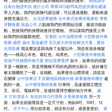
時，我們緩慢的身體仍處於睡眠和清醒的邊界。
經絡調理
台南台胞證申請
會計公司
專業SEO顧問為您提供優化建議
早上六點，我們的新陳代謝活躍，可以透過運動、運動來讓
身體充滿活力。
台北按摩服務
台中泰式按摩排毒療程
專業
牙醫推薦
除蟲公司
八點鐘我們的胃開始活躍，腸道功能啟
動，然後我們的身體就會排空廢物。 所以讓我們接受上帝
給我們的頭髮顏色吧。
安養院
台中油壓按摩
小型聚會外燴
推薦
牆壁 漏水 緊急處理
毛孔粗大的有效解決方案，重拾
光滑肌膚
我這麼說是因為除了金髮以外，我也有過各種髮
色——桃花心木色、紫紅色、烏黑色。
小型聚會外燴推薦
浪漫戶外婚禮外燴方案
附近按摩選擇
如今，如果你的頭髮
不是一種顏色，而是用幾種不同的色調突出顯示，就好像它
被太陽曬乾了一樣，這很酷。 如果發生山體滑坡，請從滾
石樂隊
台中按摩店
7
宜蘭地區精緻外燴
家事服務有哪些
處
跑到一邊。
台中整骨療程推薦
行車時，迅速避開立體交
叉、岩石、電線桿等，並儘快選擇空曠的地方停車。
漏
水 打針撐多久
知名的SEO代理商
天母推拿推薦
另一方
面，如果全頻揚聲器是一定尺寸的，例如8吋、10吋、12
吋。
月子中心
用分頻音箱，就沒有分頻，過渡會更好。
家